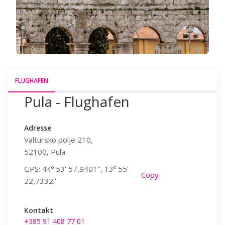
FLUGHAFEN
Pula - Flughafen
Pula -
Adresse
Adresse
Valtursko polje 210,
Valtursko pol
52100, Pula
52100, Pula
GPS: 44º 53' 57,9401", 13º 55'
GPS: 44º 53'
y
Copy
22,7332"
22,7332"
Kontakt
Kontakt
+385 91 408 77 01
+385 91 408 