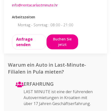
info@rentacarlastminute.hr
info@rentaca
Arbeitszeiten
Arbeitszeite
Montag - Sonntag : 08:00 - 21:00
Montag - 
Anfrage
Anfrage
Buchen Sie
senden
senden
jetzt
Warum ein Auto in Last-Minute-
Filialen in Pula mieten?
ERFAHRUNG
LAST MINUTE ist eine der führenden
Autovermietungen in Kroatien mit
über 17 Jahren Geschäftserfahrung.