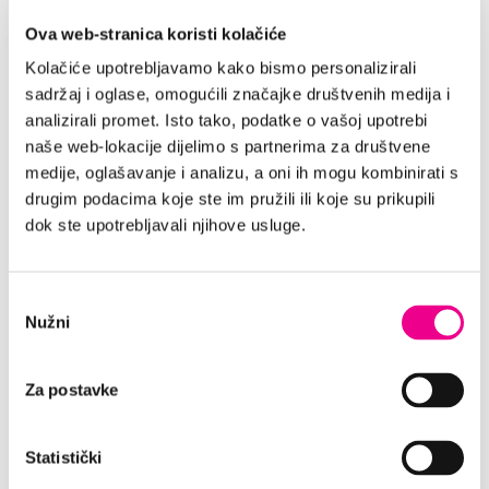
Im Angebot mit mehr als 2000
Fahrzeugen können Sie jederzeit das
Ova web-stranica koristi kolačiće
ideale Fahrzeug für Ihre Bedürfnisse
Kolačiće upotrebljavamo kako bismo personalizirali
auswählen. Genießen Sie eine sichere
sadržaj i oglase, omogućili značajke društvenih medija i
Fahrt durch Split mit stets verfügbarer
analizirali promet. Isto tako, podatke o vašoj upotrebi
Unterstützung unseres
naše web-lokacije dijelimo s partnerima za društvene
Expertenteams.
medije, oglašavanje i analizu, a oni ih mogu kombinirati s
drugim podacima koje ste im pružili ili koje su prikupili
IM PREIS INBEGRIFFEN:
dok ste upotrebljavali njihove usluge.
TP - Diebstahlversicherung
Odabir
Unbegrenzte Kilometer
Nužni
pristanka
CDW - Schadensversicherung
Zusätzlicher Fahrer
Za postavke
Flughafensteuer
MwSt 25%
Statistički