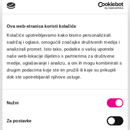
EINE GROSSE F
AHRZEUGFLOTTE
Im Angebot mit mehr als 2000
Ova web-stranica koristi kolačiće
Fahrzeugen können Sie jederzeit das
Kolačiće upotrebljavamo kako bismo personalizirali
ideale Fahrzeug für Ihre Bedürfnisse
sadržaj i oglase, omogućili značajke društvenih medija i
auswählen. Genießen Sie eine sichere
analizirali promet. Isto tako, podatke o vašoj upotrebi
Fahrt durch Split mit stets verfügbarer
naše web-lokacije dijelimo s partnerima za društvene
Unterstützung unseres
medije, oglašavanje i analizu, a oni ih mogu kombinirati s
Expertenteams.
drugim podacima koje ste im pružili ili koje su prikupili
dok ste upotrebljavali njihove usluge.
IM PREIS INBEGRIFFEN:
TP - Diebstahlversicherung
Odabir
Unbegrenzte Kilometer
Nužni
pristanka
CDW - Schadensversicherung
Zusätzlicher Fahrer
Za postavke
Flughafensteuer