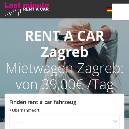
RENT A CAR
Zagreb
Mietwagen Zagreb:
von 39,00€ /Tag
Finden rent a car fahrzeug
Übernahmeort