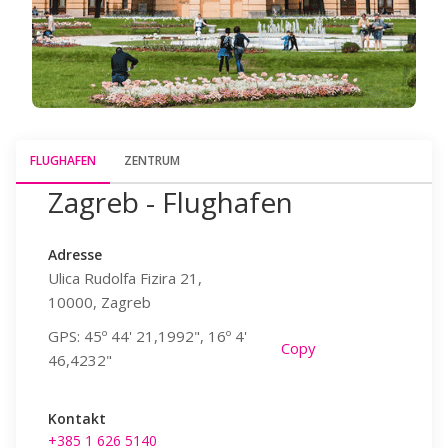
FLUGHAFEN
ZENTRUM
Zagreb - Flughafen
Zagreb
Adresse
Adresse
Ulica Rudolfa Fizira 21,
Heinzelova 5
10000, Zagreb
10000, Zagr
GPS: 45º 44' 21,1992", 16º 4'
GPS: 45º 48' 
y
Copy
46,4232"
10,4760"
Kontakt
Kontakt
+385 1 626 5140
+385 99 529 