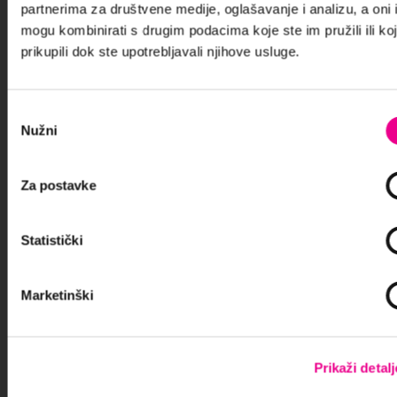
partnerima za društvene medije, oglašavanje i analizu, a oni 
mogu kombinirati s drugim podacima koje ste im pružili ili ko
L'entreprise
prikupili dok ste upotrebljavali njihove usluge.
A propos de nous
Agences
Odabir
Conditions &
Nužni
pristanka
Politiques
Conditions generales
Za postavke
Les règles de
confidentialité
Statistički
Politique de cookies
Données & Consentement
Recevez des offres
Marketinški
spéciales
par e-mail
Prikaži detalj