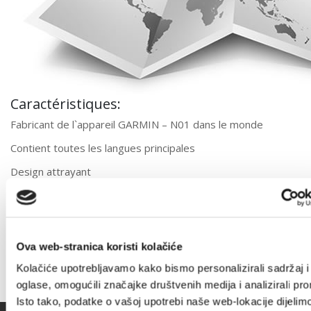
Caractéristiques:
Fabricant de l`appareil GARMIN – N01 dans le monde
Contient toutes les langues principales
Design attrayant
Ecran tactile couleur
Batterie li-ion
Instruction vocale pour la direction
Ova web-stranica koristi kolačiće
Base de données mise à jour
Kolačiće upotrebljavamo kako bismo personalizirali sadržaj i
oglase, omogućili značajke društvenih medija i analizirali pr
Isto tako, podatke o vašoj upotrebi naše web-lokacije dijelim