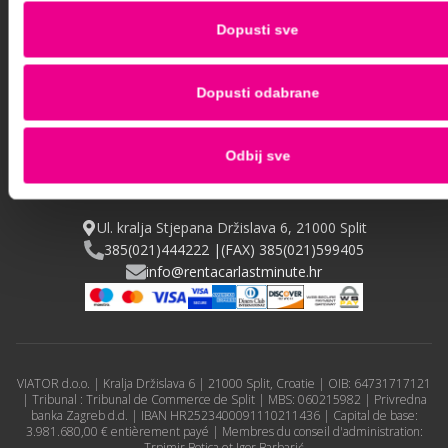
S'inscrire
Dopusti sve
Dopusti odabrane
Odbij sve
Ul. kralja Stjepana Držislava 6, 21000 Split
385(021)444222 |
(FAX) 385(021)599405
info@rentacarlastminute.hr
VIATOR d.o.o. | Kralja Držislava 6 | 21000 Split, Croatie | OIB: 64731717121
| Tribunal : Tribunal de Commerce de Split | MBS: 060215982 | Privredna
banka Zagreb d.d. | IBAN HR2523400091110211436 | Capital de base:
3.981.680,00 € entièrement payé | Membres du conseil d'administration:
Trpimir Botica et Igor Barbarić