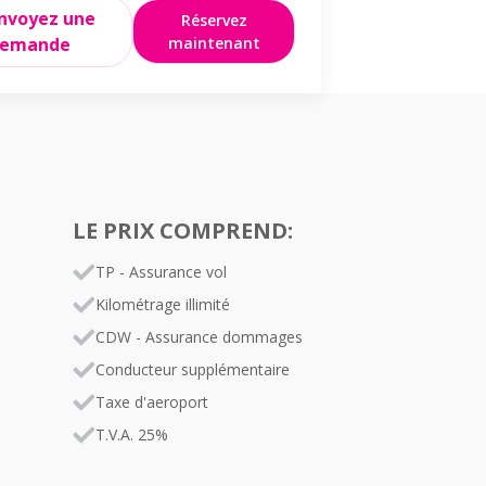
nvoyez une
Envoyez une
Réservez
emande
maintenant
demande
LE PRIX COMPREND:
TP - Assurance vol
Kilométrage illimité
CDW - Assurance dommages
Conducteur supplémentaire
s
Taxe d'aeroport
T.V.A. 25%