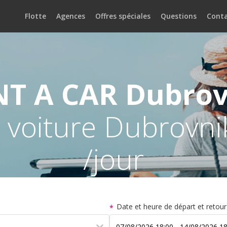
Flotte
Agences
Offres spéciales
Questions
Cont
NT A CAR
Dubrov
 voiture Dubrovni
/jour
Date et heure de départ et retour