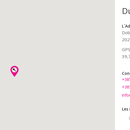
roport
Dubrovnik - aéroport
Du
L`adresse
L`a
Dobrota 24, Močići,
Dob
20213, Čilipi
2021
5'
GPS: 42º 33' 34,7471", 18º 15'
GPS:
Copy
Copy
39,7363"
39,
Contact
Con
+385 20 773 959
+38
+385 99 603 47 10
+38
info@rentacarlastminute.hr
inf
Les Horaires D`ouverture
Les
- 21:00
Lundi - Dimanche : 07:00 - 21:00