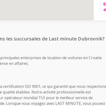
Envoyez une
E
Réservez
Réservez
intenant
demande
maintenant
d
ns les succursales de Last minute Dubrovnik?
rincipales enterprises de location de voitures en Croatie
ence en affaires.
a certification ISO 9001, ce qui garantit que nous respecton
qualité établies. Notre activité professionnelle est
our opérateur mondial TUI pour le meilleur service de
onde. Lorsque vous voyagez avec LAST MINUTE, vous pouvez