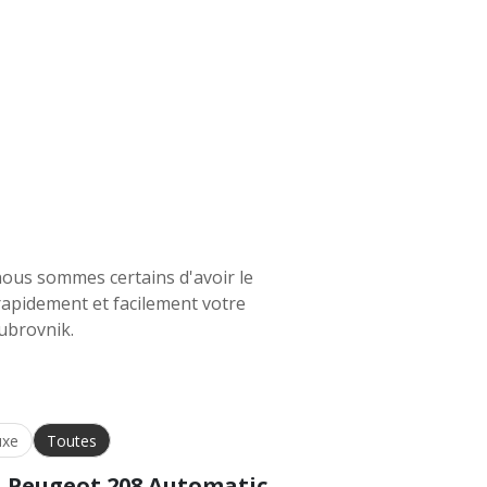
 nous sommes certains d'avoir le
rapidement et facilement votre
Dubrovnik.
uxe
Toutes
Peugeot 208 Automatic
Ki