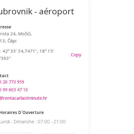
brovnik - aéroport
Dubrovnik - 
dresse
L`adresse
rota 24, Močići,
Dobrota 24, Močići,
3, Čilipi
20213, Čilipi
 42º 33' 34,7471", 18º 15'
GPS: 42º 33' 34,7471", 
Copy
7363"
39,7363"
tact
Contact
5 20 773 959
+385 20 773 959
5 99 603 47 10
+385 99 603 47 10
o@rentacarlastminute.hr
info@rentacarlastminute
 Horaires D`ouverture
Les Horaires D`ouvertu
Lundi - Dimanche : 07:00 - 21:00
Lundi - Dimanche : 0