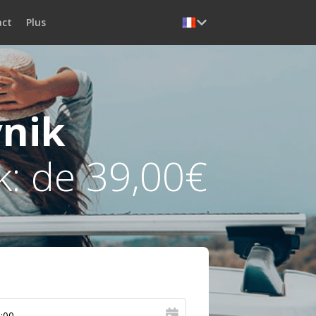
act
Plus
nik
k: de 39,00€