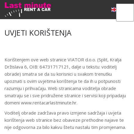
UVJETI KORIŠTENJA
Korištenjem ove web stranice VIATOR d.o.o. (Split, Kralja
Držislava 6, OIB: 64731717121, dalje u tekstu: voditelj
obrade) smatra se da su korisnici u svakom trenutku
upoznati s ovim uvjetima korištenja te da ih u potpunosti
razumiju i prihvaćaju. Web stranicama voditelja obrade
smatraju se i sve pridružene stranice i servisi koji pripadaju
domeni www.rentacarlastminute.hr.
Voditelj obrade zadržava pravo izmjene sadržaja i uvjeta
korištenja web stranice bez obaveze prethodne najave te
nije odgovorna za bilo kakvu štetu nastalu tim promjenama.