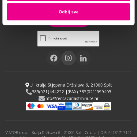
Odbij sve
Sign up
Ul. kralja Stjepana Držislava 6, 21000 Split
385(021)444222 |
(FAX) 385(021)599405
info@rentacarlastminute.hr
VIATOR d.o.o. | Kralja Držislava 6 | 21000 Split, Croatia | OIB: 64731717121