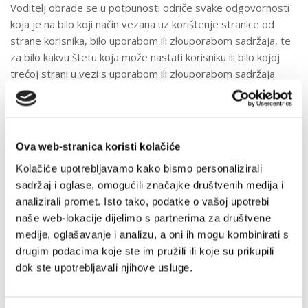
Voditelj obrade se u potpunosti odriče svake odgovornosti
koja je na bilo koji način vezana uz korištenje stranice od
strane korisnika, bilo uporabom ili zlouporabom sadržaja, te
za bilo kakvu štetu koja može nastati korisniku ili bilo kojoj
trećoj strani u vezi s uporabom ili zlouporabom sadržaja
stranice.
Voditelj obrade nastoji smanjiti tehničke pogreške prilikom
korištenja web stranice, no ne može jamčiti da će sve
funkcionalnosti biti uvijek dostupne niti odgovara za
Ova web-stranica koristi kolačiće
eventualnu nedostupnost stranice.
Kolačiće upotrebljavamo kako bismo personalizirali
sadržaj i oglase, omogućili značajke društvenih medija i
Voditelj obrade ne odgovara za sadržaje niti za
analizirali promet. Isto tako, podatke o vašoj upotrebi
raspoloživost drugih stranica na koje upućuje poveznicama.
naše web-lokacije dijelimo s partnerima za društvene
Dokumenti, fotografije, podaci, informacije kao i bilo koji dio
medije, oglašavanje i analizu, a oni ih mogu kombinirati s
sadržaja objavljeni na stranici ne smiju se reproducirati,
drugim podacima koje ste im pružili ili koje su prikupili
distribuirati ili na bilo koji način koristiti u komercijalne svrhe.
dok ste upotrebljavali njihove usluge.
Dopušteno je stavljati poveznicu web stranice voditelja
obrade ili njenog sastavnog dijela na druge stranice.