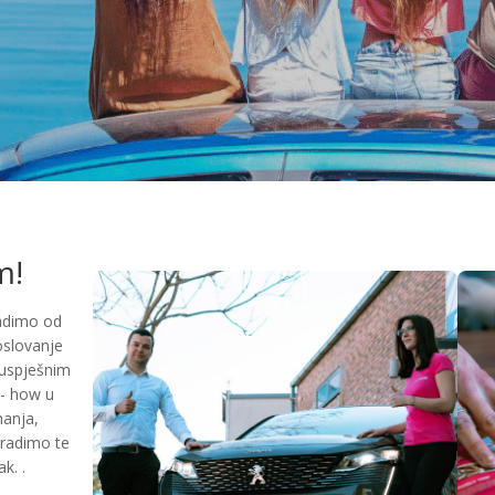
m!
radimo od
oslovanje
i uspješnim
- how u
nanja,
 radimo te
k. .