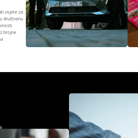
ti uvjete za
elu društvenu
vnosti
oz brojne
ma