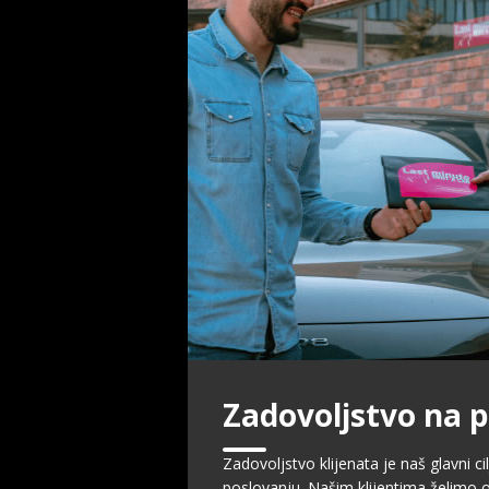
Zadovoljstvo na 
Zadovoljstvo klijenata je naš glavni cil
poslovanju. Našim klijentima želimo o