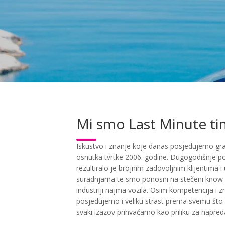
Mi smo Last Minute ti
Iskustvo i znanje koje danas posjedujemo g
osnutka tvrtke 2006. godine. Dugogodišnje p
rezultiralo je brojnim zadovoljnim klijentima 
suradnjama te smo ponosni na stečeni know 
industriji najma vozila. Osim kompetencija i z
posjedujemo i veliku strast prema svemu što
svaki izazov prihvaćamo kao priliku za napreda