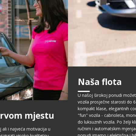
Naša flota
U našoj širokoj ponudi možet
vozila prosječne starosti do 6
kompakt klase, elegantnih cou
prvom mjestu
"fun" vozila - cabrioleta, mo
do luksuznih vozila. Po želji k
ručnim i automatskim mjenja
j ali i najveća motivacija u
ponudi imamo i elektirčna i hi
sigurati visoko kvalitetnu