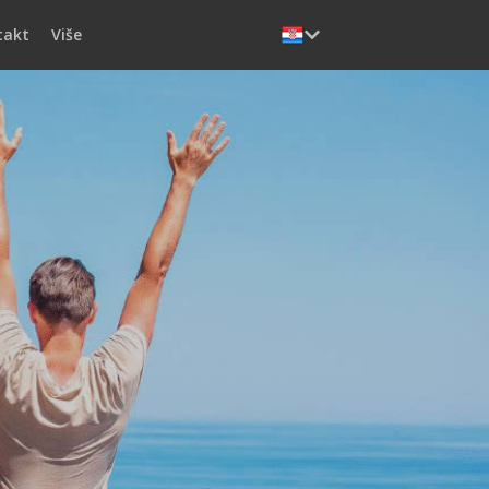
takt
Više