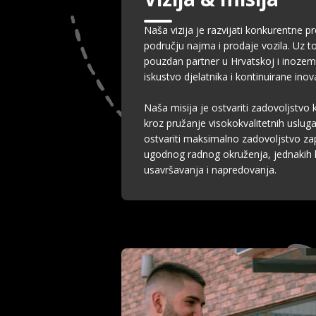
Naša vizija je razvijati konkurentne pr
području najma i prodaje vozila. Uz to
pouzdan partner u Hrvatskoj i inozems
iskustvo djelatnika i kontinuirane inova
Naša misija je ostvariti zadovoljstvo k
kroz pružanje visokokvalitetnih uslug
ostvariti maksimalno zadovoljstvo za
ugodnog radnog okruženja, jednakih k
usavršavanja i napredovanja.