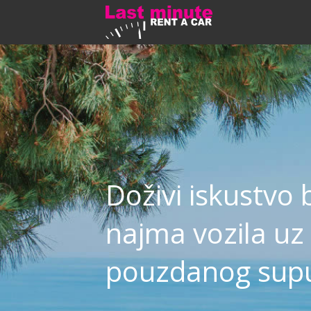
Doživi iskustvo
najma vozila uz
pouzdanog supu