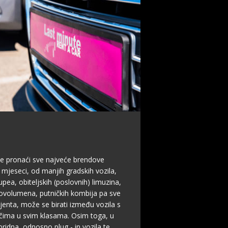
e pronaći sve najveće brendove
 mjeseci, od manjih gradskih vozila,
pea, obiteljskih (poslovnih) limuzina,
novolumena, putničkih kombija pa sve
lijenta, može se birati između vozila s
čima u svim klasama. Osim toga, u
bridna, odnosno plug - in vozila te