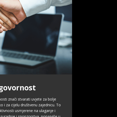
govornost
ti znači stvarati uvjete za bolje
ko i za cijelu društvenu zajednicu. To
tivnosti usmjerene na ulaganje i
 suradnje i sponzorstva, ponajviše u