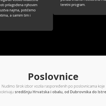
teretni program.
sti prilagođena njihovim
kustva najma, potičemo
entima, a samim tim i
Poslovnice
Nudimo širok izbor vozila raspoređenih po poslovnicama koje
pokrivaju
središnju Hrvatska i obalu, od Dubrovnika do Istre