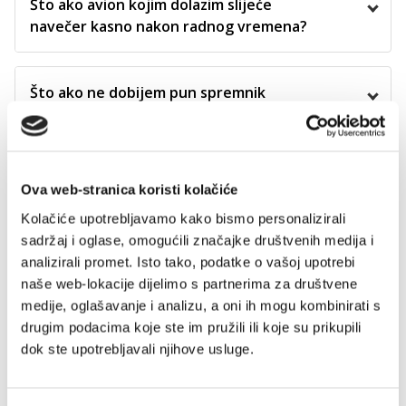
Što ako avion kojim dolazim slijeće
navečer kasno nakon radnog vremena?
Što ako ne dobijem pun spremnik
goriva?
Može li više osoba voziti unajmljeno
Ova web-stranica koristi kolačiće
vozilo?
Kolačiće upotrebljavamo kako bismo personalizirali
sadržaj i oglase, omogućili značajke društvenih medija i
analizirali promet. Isto tako, podatke o vašoj upotrebi
Što podrazumjeva CB (Cross Border) -
naše web-lokacije dijelimo s partnerima za društvene
dozvola za prelazak granice Republike
medije, oglašavanje i analizu, a oni ih mogu kombinirati s
Hrvatske
drugim podacima koje ste im pružili ili koje su prikupili
dok ste upotrebljavali njihove usluge.
U kojim stranim zemljama je zabranjeno
koristiti Vaša vozila?