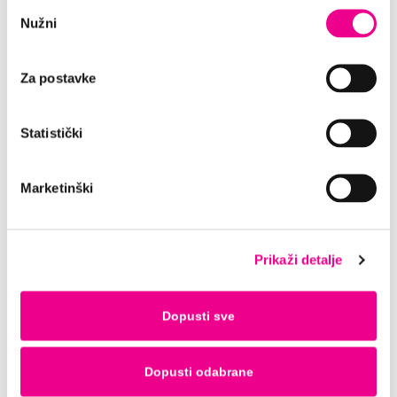
Odabir
Nužni
pristanka
Što podrazumjeva FIT
Za postavke
(Ferry/Island/Transit permission)
Statistički
PREUZIMANJE I VRAĆANJE
Marketinški
DEPOZIT I PLAĆANJE
Prikaži detalje
PAKETI POKRIĆA
Dopusti sve
TEHN. PITANJA I ŠTETE
Dopusti odabrane