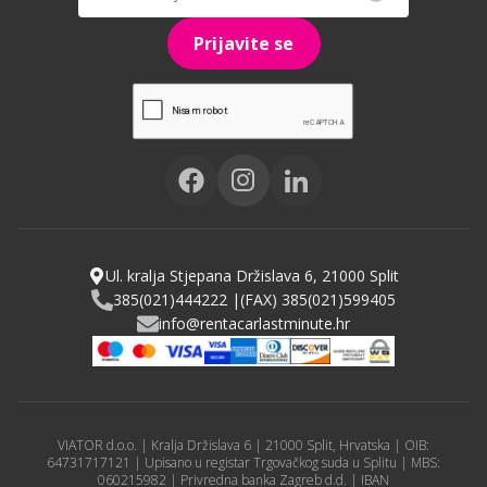
Prijavite se
Ul. kralja Stjepana Držislava 6, 21000 Split
385(021)444222 |
(FAX) 385(021)599405
info@rentacarlastminute.hr
VIATOR d.o.o. | Kralja Držislava 6 | 21000 Split, Hrvatska | OIB:
64731717121 | Upisano u registar Trgovačkog suda u Splitu | MBS:
060215982 | Privredna banka Zagreb d.d. | IBAN